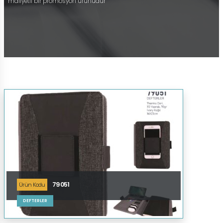
maliyetli bir promosyon ürünüdür
79051
Ürün Kodu
DEFTERLER