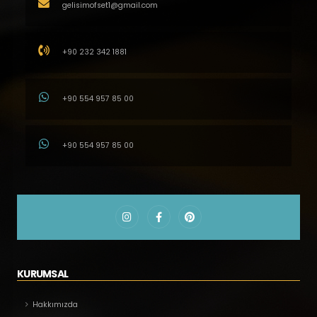
gelisimofset1@gmail.com
+90 232 342 1881
+90 554 957 85 00
+90 554 957 85 00
KURUMSAL
Hakkımızda