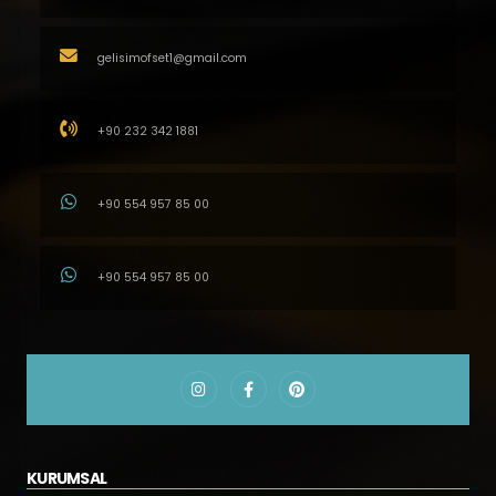
gelisimofset1@gmail.com
+90 232 342 1881
+90 554 957 85 00
+90 554 957 85 00
KURUMSAL