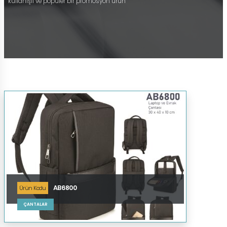
kullanışlı ve popüler bir promosyon ürün
AB6800
Ürün Kodu
ÇANTALAR