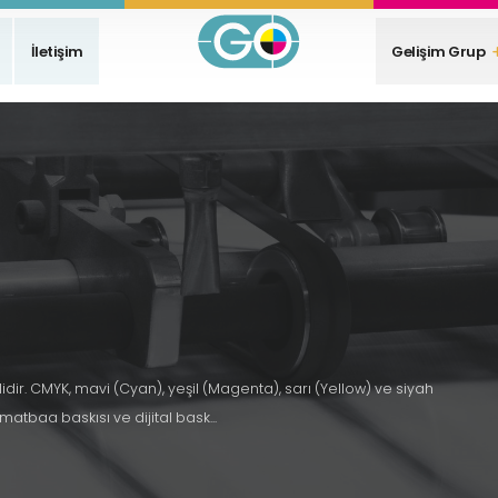
İletişim
Gelişim Grup
idir. CMYK, mavi (Cyan), yeşil (Magenta), sarı (Yellow) ve siyah
matbaa baskısı ve dijital bask...