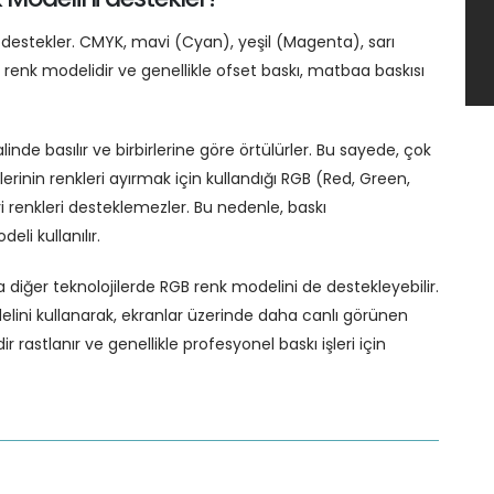
 destekler. CMYK, mavi (Cyan), yeşil (Magenta), sarı
 renk modelidir ve genellikle ofset baskı, matbaa baskısı
nde basılır ve birbirlerine göre örtülürler. Bu sayede, çok
lerinin renkleri ayırmak için kullandığı RGB (Red, Green,
i renkleri desteklemezler. Bu nedenle, baskı
li kullanılır.
a diğer teknolojilerde RGB renk modelini de destekleyebilir.
elini kullanarak, ekranlar üzerinde daha canlı görünen
r rastlanır ve genellikle profesyonel baskı işleri için