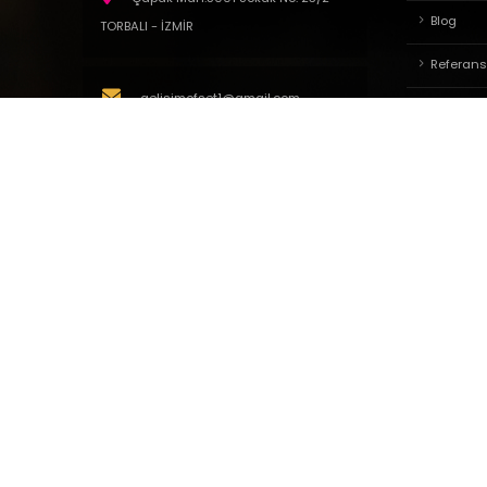
Blog
TORBALI - İZMİR
Referans
gelisimofset1@gmail.com
Site Hari
Kişisel V
+90 232 342 1881
Site Kull
Gizlilik Po
+90 554 957 85 00
İletişim
+90 554 957 85 00