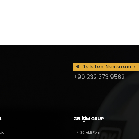
Telefon Numaramız
+90 232 373 9562
L
GELİŞİM GRUP
zda
Sürekli Form