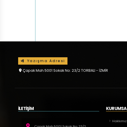
Yazışma Adresi
Çapak Mah.5001 Sokak No: 23/2 TORBALI - İZMİR
İLETİŞİM
KURUMSA
Hakkımı
Çapak Mah.5001 Sokak No: 23/2