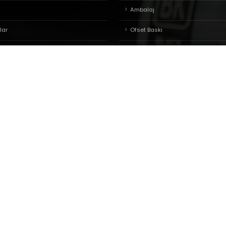
Ambalaj
lar
Ofset Baskı
tası
Promosyon
erilerin Korunması
anım Koşulları
litikası