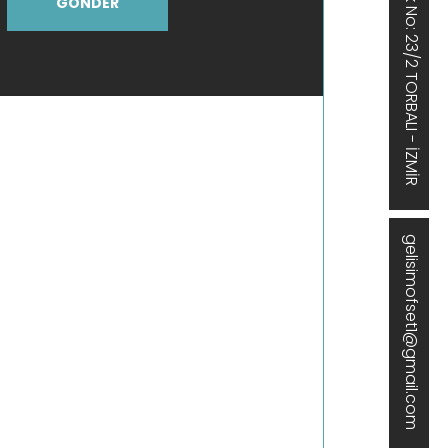
Çapak Mah.5001 Sokak No: 23/2 TORBALI - İZMİR
GÖNDER
gelisimofset1@gmail.com