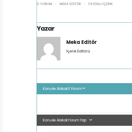
0 YORUM
|
MEKA EDITÖR
|
FAYDALI İÇERIK
Yazar
Meka Editör
İçerik Editörü
Konu ile Alakalı 0 Yorum
Konu ile Alakalı Yorum Yap