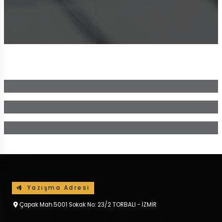
Belgeler
Belge
Fotoğraflar
Tümü
Resim
Videolar
Tümü
Video
Tümü
Yazışma Adresi
Çapak Mah.5001 Sokak No: 23/2 TORBALI - İZMİR